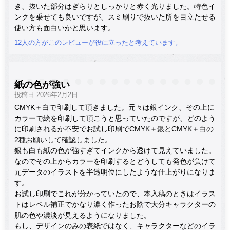
き、抜いた部分はぎらりとしっかりと赤く光りました。特色イ
ンクを乗せても良いですが、スミ刷りで抜いた所を目立たせる
使い方も面白いかと思います。
12人の方がこのレビューが役に立ったと考えています。
紙の色が強い
投稿日 2026年2月2日
CMYK＋白で印刷して頂きました。元々は銀インク、その上に
カラーで絵を印刷して頂こうと思っていたのですが、どのよう
に印刷されるか不安でお試し印刷でCMYK＋銀とCMYK＋白の
2種お願いして確認しました。
銀も白も紙の色が強すぎてインクから透けて見えていました。
なのでその上からカラーを印刷するとどうしても発色が負けて
元データのイラストを半透明位にしたような仕上がりになりま
す。
お試し印刷でこれが分かっていたので、本入稿のときはイラス
トはレベル補正でかなり濃く作ったお陰で大分キャラクターの
肌の色や濃淡が見えるようになりました。
もし、デザインのみの表紙ではなく、キャラクターなどのイラ