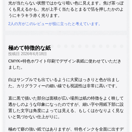
光が当たらない状態ではかなり暗い色に見えます。焦げ茶っぽ
くも見えるかも。光が上手く当たるとまるで箔を押したかのよ
うにキラキラ赤く光ります。
2人の方がこのレビューが役に立ったと考えています。
極めて特徴的な紙
投稿日 2026年6月18日
CMYK+特色ホワイト印刷でデザイン表紙に使わせていただき
ました。
白はサンプルでも出ているように大変はっきりと色が出まし
た。カリグラフィーの細い線でも視認性は非常に高いです。
直に黒で描いた部分は面積が広い場所は紙の特徴をよく映して
透かしのような印象になったのですが、細い字や用紙下部に設
置した文字は角度によっては見える、もしくはかなりよく見な
いと気づかない仕上がりに。
極めて癖の強い紙ではありますが、特色インクを全面に出すデ