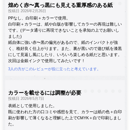
煌めく赤〜真っ黒にも見える重厚感のある紙
投稿日 2026年2月26日
PPなし、白印刷＋カラーで使用。
白印刷＋カラーは、紙や白版が影響してカラーの再現は難しい
です。(データ通りに再現できないことを承知の上でお願いし
ました)
紙自体に強い赤〜黒の偏光があるので、紙のインパクトが強
く、格好良く仕上がります。また、裏が黒いので遊び紙を漆黒
にして見返し風にしたり、いろいろ楽しめる紙だと思います。
次回は金銀インクで使用してみたいです！
3人の方がこのレビューが役に立ったと考えています。
カラーを載せるには調整が必要
投稿日 2026年5月7日
表紙として使用しました。
既に使われた方の口コミや感想を見て、カラーは紙の色＋白印
刷が影響して薄くなると理解した上でCMYK＋白で印刷しまし
た。