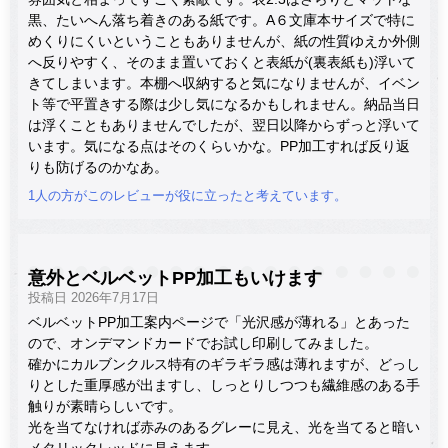
黒、たいへん落ち着きのある紙です。A６文庫本サイズで特に
めくりにくいということもありませんが、紙の性質ゆえか外側
へ反りやすく、そのまま置いておくと表紙が(裏表紙も)浮いて
きてしまいます。本棚へ収納すると気になりませんが、イベン
ト等で平置きする際は少し気になるかもしれません。納品当日
は浮くこともありませんでしたが、翌日以降からずっと浮いて
います。気になる点はそのくらいかな。PP加工すれば反り返
りも防げるのかなあ。
1人の方がこのレビューが役に立ったと考えています。
意外とベルベットPP加工もいけます
投稿日 2026年7月17日
ベルベットPP加工案内ページで「光沢感が薄れる」とあった
ので、オンデマンドカードでお試し印刷してみました。
確かにカルブンクルス特有のギラギラ感は薄れますが、どっし
りとした重厚感が出ますし、しっとりしつつも繊維感のある手
触りが素晴らしいです。
光を当てなければ赤みのあるグレーに見え、光を当てると暗い
メタリックレッドに見えます。