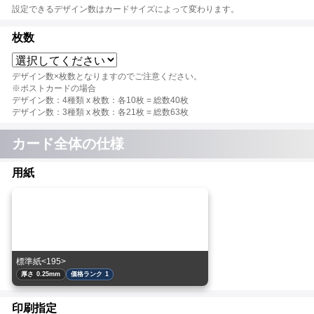
設定できるデザイン数はカードサイズによって変わります。
枚数
デザイン数×枚数となりますのでご注意ください。
※ポストカードの場合
デザイン数：4種類 x 枚数：各10枚 = 総数40枚
デザイン数：3種類 x 枚数：各21枚 = 総数63枚
カード全体の仕様
用紙
標準紙<195>
厚さ 0.25mm
価格ランク 1
印刷指定