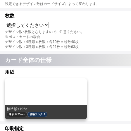
設定できるデザイン数はカードサイズによって変わります。
枚数
デザイン数×枚数となりますのでご注意ください。
※ポストカードの場合
デザイン数：4種類 x 枚数：各10枚 = 総数40枚
デザイン数：3種類 x 枚数：各21枚 = 総数63枚
カード全体の仕様
用紙
標準紙<195>
厚さ 0.25mm
価格ランク 1
印刷指定