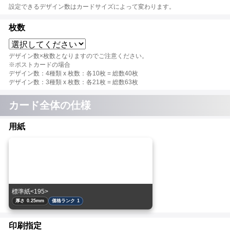
設定できるデザイン数はカードサイズによって変わります。
枚数
デザイン数×枚数となりますのでご注意ください。
※ポストカードの場合
デザイン数：4種類 x 枚数：各10枚 = 総数40枚
デザイン数：3種類 x 枚数：各21枚 = 総数63枚
カード全体の仕様
用紙
標準紙<195>
厚さ 0.25mm
価格ランク 1
印刷指定