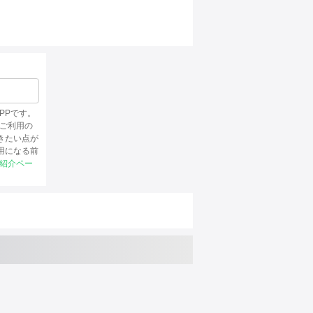
PPです。
、ご利用の
きたい点が
用になる前
P紹介ペー
。