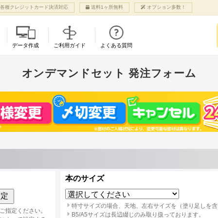
各種クレジットカード決済対応
送料1ヶ所無料
オプション多数！
データ作成
ご利用ガイド
よくある質問
利用案内
各種オプション
ご入稿
グッズ商品
各種お手続き
オンデマンドセット 発注フォーム
CMYK（ピンク入り5色印刷）
アル
ット
ての方へ
り扱い用紙
入稿マニュアル
オンデマンドカード
お支払いについて
NEW!
NEW!
NEW!
特色 蛍光ピンク
まページ登録・ログイン
押し加工
ご入稿について
NEW!
名刺サイズ〜B4サイズ
ヨミの同人誌は1つ
特色 ゴールド
成方法）
の流れ
ロス・マットPP
サンプル冊子請求
まで！自由に仕上がり
結！
特色 シルバー
注意
ミポイント・カブ
ルベットPP
サイズが選べます。
プルにも、オプシ
特色 ホワイト
ミブログ
ログラムPP
NEW!
でカスタムもなん
小口染め
るご質問
丸加工
大判ポスター
NEW!
できちゃうよ
NEW!
合わせ
利用いただける内容は
12色印刷で変形サイズ
ォームよりご確認ください
ベント・割引
その他ご案内
対応！早割70日前か
び紙
ら！
ト支援
当サイトへのリンク
トリスト
免責事項
サービス
個人情報保護方針
本のサイズ
ト支援申し込み
特定商法取引に基づく表示
ベント一覧
会社概要
設定
特寸サイズの場合、天地、左右サイズを（塗り足しを含
ご指定ください。
B5/A5サイズは長辺綴じのみ取り扱っております。