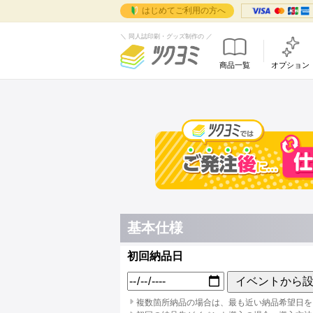
はじめてご利用の方へ
＼ 同人誌印刷・グッズ制作の ／
商品一覧
オプション
データ作成
同人誌
ご
データ作成マニュ
オンデマンドセ
はじめ
取
テンプレート
お客さ
箔
ツク
箔押し（データ作
お取引
グ
で完
特殊紙を使う際の
ツクヨ
ベ
シン
ツクヨ
ホ
ョン
よくあ
角
でも
お問い
ご
フ
イ
遊
イベン
基本仕様
イベン
割引・
初回納品日
イベン
支援イ
イベントから
複数箇所納品の場合は、最も近い納品希望日を