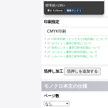
標準紙<195>
厚さ 0.25mm
価格ランク 1
印刷指定
CMYK印刷
CMYK印刷（ピンク入り5色印刷）について
ホワイト＋通常CMYKについて
蛍光ピンク＋通常CMYK印刷について
ゴールド＋通常CMYK印刷について
シルバー＋通常CMYK印刷について
箔押し加工
箔押しを追加する
モノクロ本文の仕様
ページ数