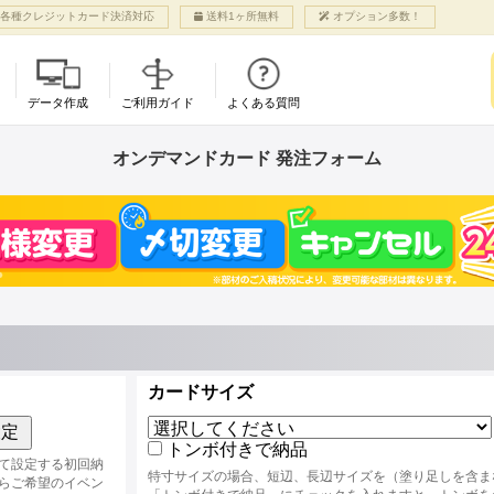
各種クレジットカード決済対応
送料1ヶ所無料
オプション多数！
データ作成
ご利用ガイド
よくある質問
利用案内
各種オプション
ご入稿
グッズ商品
各種お手続き
オンデマンドカード 発注フォーム
CMYK（ピンク入り5色印刷）
アル
ット
ての方へ
り扱い用紙
入稿マニュアル
オンデマンドカード
お支払いについて
NEW!
NEW!
NEW!
特色 蛍光ピンク
まページ登録・ログイン
押し加工
ご入稿について
NEW!
名刺サイズ〜B4サイズ
ヨミの同人誌は1つ
特色 ゴールド
成方法）
の流れ
ロス・マットPP
サンプル冊子請求
まで！自由に仕上がり
結！
特色 シルバー
注意
ミポイント・カブ
ルベットPP
サイズが選べます。
プルにも、オプシ
特色 ホワイト
ミブログ
ログラムPP
NEW!
でカスタムもなん
小口染め
るご質問
丸加工
大判ポスター
NEW!
できちゃうよ
NEW!
合わせ
利用いただける内容は
12色印刷で変形サイズ
ォームよりご確認ください
ベント・割引
その他ご案内
対応！早割70日前か
び紙
ら！
ト支援
当サイトへのリンク
トリスト
免責事項
カードサイズ
サービス
個人情報保護方針
ト支援申し込み
特定商法取引に基づく表示
設定
ベント一覧
会社概要
トンボ付きで納品
て設定する初回納
特寸サイズの場合、短辺、長辺サイズを（塗り足しを含ま
らご希望のイベン