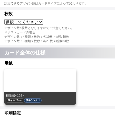
設定できるデザイン数はカードサイズによって変わります。
枚数
デザイン数×枚数となりますのでご注意ください。
※ポストカードの場合
デザイン数：4種類 x 枚数：各10枚 = 総数40枚
デザイン数：3種類 x 枚数：各21枚 = 総数63枚
カード全体の仕様
用紙
標準紙<195>
厚さ 0.25mm
価格ランク 1
印刷指定