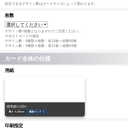
設定できるデザイン数はカードサイズによって変わります。
枚数
デザイン数×枚数となりますのでご注意ください。
※ポストカードの場合
デザイン数：4種類 x 枚数：各10枚 = 総数40枚
デザイン数：3種類 x 枚数：各21枚 = 総数63枚
カード全体の仕様
用紙
標準紙<195>
厚さ 0.25mm
価格ランク 1
印刷指定