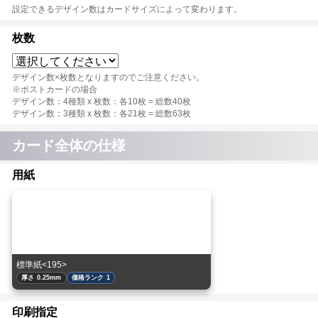
設定できるデザイン数はカードサイズによって変わります。
枚数
デザイン数×枚数となりますのでご注意ください。
※ポストカードの場合
デザイン数：4種類 x 枚数：各10枚 = 総数40枚
デザイン数：3種類 x 枚数：各21枚 = 総数63枚
カード全体の仕様
用紙
標準紙<195>
厚さ 0.25mm
価格ランク 1
印刷指定