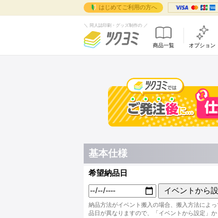
はじめてご利用の方へ
＼ 同人誌印刷・グッズ制作の ／
商品一覧
オプション
データ作成
同人誌
ご
データ作成マニュ
オンデマンドセ
はじめ
取
テンプレート
お客さ
箔
ツク
箔押し（データ作
お取引
グ
で完
特殊紙を使う際の
ツクヨ
ベ
シン
ツクヨ
ホ
ョン
よくあ
角
でも
お問い
ご
フ
イ
遊
基本仕様
イベン
イベン
希望納品日
割引・
イベン
イベントから
支援イ
納品方法がイベント搬入の場合、搬入方法によっ
品日が異なりますので、「イベントから設定」か