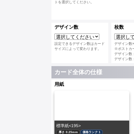
トを選択してください。
デザイン数
枚数
設定できるデザイン数はカード
デザイン数
サイズによって変わります。
※ポストカ
デザイン数：4
デザイン数：3
カード全体の仕様
用紙
標準紙<195>
厚さ 0.25mm
価格ランク 1