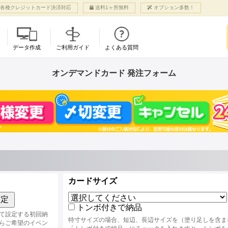
各種クレジットカード決済対応
送料1ヶ所無料
オプション多数！
データ作成
ご利用ガイド
よくある質問
利用案内
各種オプション
ご入稿
グッズ商品
各種お手続き
オンデマンドカード 発注フォーム
CMYK（ピンク入り5色印刷）
アル
ット
ての方へ
り扱い用紙
入稿マニュアル
オンデマンドカード
お支払いについて
NEW!
NEW!
NEW!
特色 蛍光ピンク
まページ登録・ログイン
押し加工
ご入稿について
NEW!
名刺サイズ〜B4サイズ
ヨミの同人誌は1つ
特色 ゴールド
成方法）
の流れ
ロス・マットPP
サンプル冊子請求
まで！自由に仕上がり
結！
特色 シルバー
注意
ミポイント・カブ
ルベットPP
サイズが選べます。
プルにも、オプシ
特色 ホワイト
ミブログ
ログラムPP
NEW!
でカスタムもなん
小口染め
るご質問
丸加工
大判ポスター
NEW!
できちゃうよ
NEW!
合わせ
利用いただける内容は
12色印刷で変形サイズ
ォームよりご確認ください
ベント・割引
その他ご案内
対応！早割70日前か
び紙
ら！
ト支援
当サイトへのリンク
トリスト
免責事項
カードサイズ
サービス
個人情報保護方針
ト支援申し込み
特定商法取引に基づく表示
設定
ベント一覧
会社概要
トンボ付きで納品
て設定する初回納
特寸サイズの場合、短辺、長辺サイズを（塗り足しを含ま
らご希望のイベン