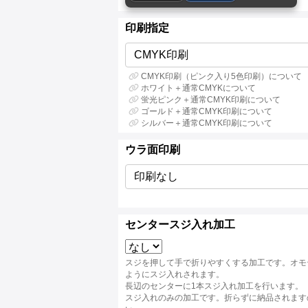
印刷指定
CMYK印刷
CMYK印刷（ピンク入り5色印刷）について
ホワイト＋通常CMYKについて
蛍光ピンク＋通常CMYK印刷について
ゴールド＋通常CMYK印刷について
シルバー＋通常CMYK印刷について
ウラ面印刷
印刷なし
センタースジ入れ加工
スジを押して手で折りやすくする加工です。オモ
ようにスジ入れされます。
長辺のセンターに1本スジ入れ加工を行います。
スジ入れのみの加工です。折らずに納品されます