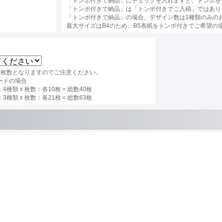
「トンボ付きで納品」にチェックを入れますと、トンボを
「トンボ付きで納品」は「トンボ付きでご入稿」ではあり
「トンボ付きで納品」の場合、デザイン数は1種類のみの
最大サイズはB4のため、B5表紙をトンボ付きでご希望の
×枚数となりますのでご注意ください。
ードの場合
種類 x 枚数：各10枚 = 総数40枚
種類 x 枚数：各21枚 = 総数63枚