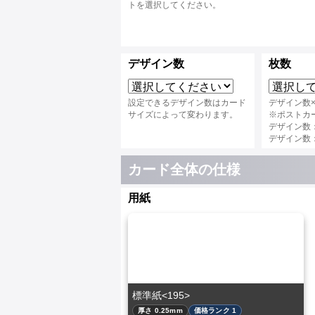
トを選択してください。
デザイン数
枚数
設定できるデザイン数はカード
デザイン数
サイズによって変わります。
※ポストカ
デザイン数：4
デザイン数：3
カード全体の仕様
用紙
標準紙<195>
厚さ 0.25mm
価格ランク 1