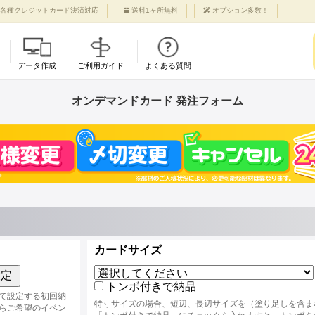
各種クレジットカード決済対応
送料1ヶ所無料
オプション多数！
データ作成
ご利用ガイド
よくある質問
利用案内
各種オプション
ご入稿
グッズ商品
各種お手続き
オンデマンドカード 発注フォーム
CMYK（ピンク入り5色印刷）
アル
ット
ての方へ
り扱い用紙
入稿マニュアル
オンデマンドカード
お支払いについて
NEW!
NEW!
NEW!
特色 蛍光ピンク
まページ登録・ログイン
押し加工
ご入稿について
NEW!
名刺サイズ〜B4サイズ
ヨミの同人誌は1つ
特色 ゴールド
成方法）
の流れ
ロス・マットPP
サンプル冊子請求
まで！自由に仕上がり
結！
特色 シルバー
注意
ミポイント・カブ
ルベットPP
サイズが選べます。
プルにも、オプシ
特色 ホワイト
ミブログ
ログラムPP
NEW!
でカスタムもなん
小口染め
るご質問
丸加工
大判ポスター
NEW!
できちゃうよ
NEW!
合わせ
利用いただける内容は
12色印刷で変形サイズ
ォームよりご確認ください
ベント・割引
その他ご案内
対応！早割70日前か
び紙
ら！
ト支援
当サイトへのリンク
トリスト
免責事項
カードサイズ
サービス
個人情報保護方針
ト支援申し込み
特定商法取引に基づく表示
設定
ベント一覧
会社概要
トンボ付きで納品
て設定する初回納
特寸サイズの場合、短辺、長辺サイズを（塗り足しを含ま
らご希望のイベン