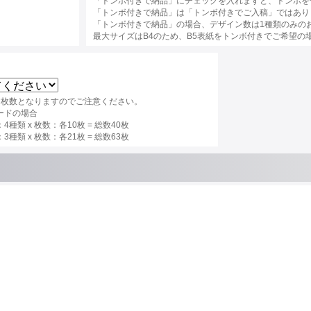
「トンボ付きで納品」にチェックを入れますと、トンボを
「トンボ付きで納品」は「トンボ付きでご入稿」ではあり
「トンボ付きで納品」の場合、デザイン数は1種類のみの
最大サイズはB4のため、B5表紙をトンボ付きでご希望の
×枚数となりますのでご注意ください。
ードの場合
種類 x 枚数：各10枚 = 総数40枚
種類 x 枚数：各21枚 = 総数63枚