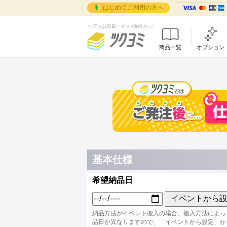
はじめてご利用の方へ
＼ 同人誌印刷・グッズ制作の ／
商品一覧
オプション
データ作成
同人誌
ご
データ作成マニュ
オンデマンドセ
はじめ
取
テンプレート
お客さ
箔
ツク
箔押し（データ作
お取引
グ
で完
特殊紙を使う際の
ツクヨ
ベ
シン
ツクヨ
ホ
ョン
よくあ
角
でも
お問い
ご
フ
イ
遊
基本仕様
イベン
イベン
希望納品日
割引・
イベン
イベントから
支援イ
納品方法がイベント搬入の場合、搬入方法によっ
品日が異なりますので、「イベントから設定」か