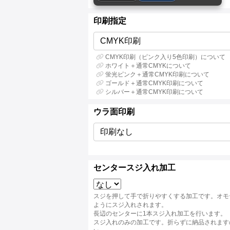
印刷指定
CMYK印刷
CMYK印刷（ピンク入り5色印刷）について
ホワイト＋通常CMYKについて
蛍光ピンク＋通常CMYK印刷について
ゴールド＋通常CMYK印刷について
シルバー＋通常CMYK印刷について
ウラ面印刷
印刷なし
センタースジ入れ加工
スジを押して手で折りやすくする加工です。オモ
ようにスジ入れされます。
長辺のセンターに1本スジ入れ加工を行います。
スジ入れのみの加工です。折らずに納品されます